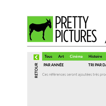
Tous
Art
Cinéma
Histoire
PAR ANNÉE
TRI PAR D
Ces références seront ajoutées très pr