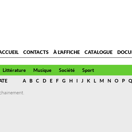
ACCUEIL
CONTACTS
À L’AFFICHE
CATALOGUE
DOCU
Littérature
Musique
Société
Sport
ATE
A
B
C
D
E
F
G
H
I
J
K
L
M
N
O
P
ochainement.