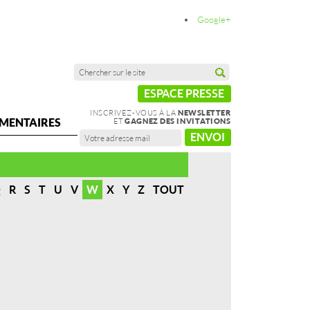
Google+
ESPACE PRESSE
INSCRIVEZ-VOUS À LA
NEWSLETTER
MENTAIRES
ET
GAGNEZ DES INVITATIONS
ENVOI
Q
R
S
T
U
V
W
X
Y
Z
TOUT