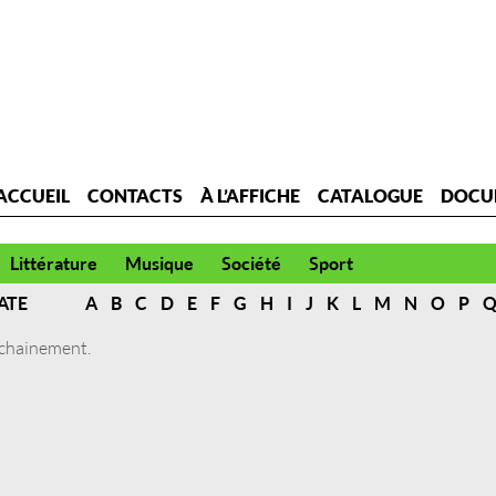
ACCUEIL
CONTACTS
À L’AFFICHE
CATALOGUE
DOCU
Littérature
Musique
Société
Sport
ATE
A
B
C
D
E
F
G
H
I
J
K
L
M
N
O
P
ochainement.