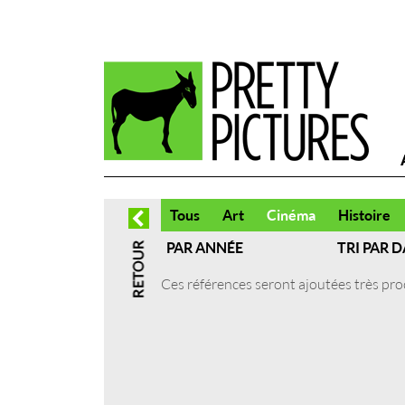
Tous
Art
Cinéma
Histoire
PAR ANNÉE
TRI PAR D
Ces références seront ajoutées très pr