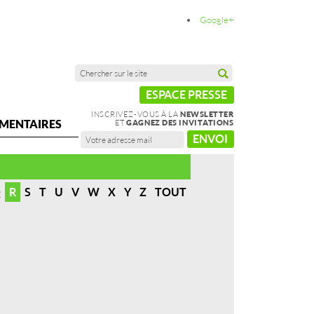
Google+
ESPACE PRESSE
INSCRIVEZ-VOUS À LA
NEWSLETTER
MENTAIRES
ET
GAGNEZ DES INVITATIONS
ENVOI
Q
R
S
T
U
V
W
X
Y
Z
TOUT