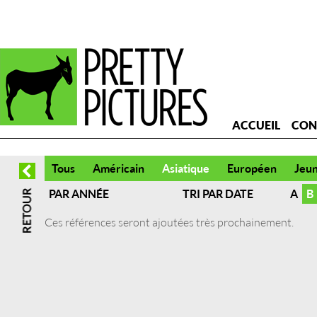
ACCUEIL
CON
Tous
Américain
Asiatique
Européen
Jeu
PAR ANNÉE
TRI PAR DATE
A
B
Ces références seront ajoutées très prochainement.