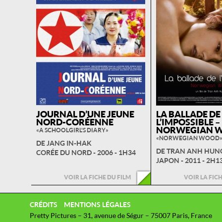
JOURNAL D’UNE JEUNE
LA BALLADE DE
NORD-CORÉENNE
L’IMPOSSIBLE –
NORWEGIAN 
« A SCHOOLGIRL'S DIARY »
« NORWEGIAN WOOD 
DE JANG IN-HAK
DE TRAN ANH HUN
CORÉE DU NORD - 2006 - 1H34
JAPON - 2011 - 2H1
VOIR LA FICHE DU FILM
VOIR LA FIC
CRÉDITS
MENTIONS LÉGALES
Pretty Pictures – 31, avenue de Ségur – 75007 Paris, France