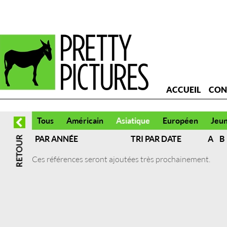
ACCUEIL
CON
Tous
Américain
Asiatique
Européen
Jeu
PAR ANNÉE
TRI PAR DATE
A
B
Ces références seront ajoutées très prochainement.