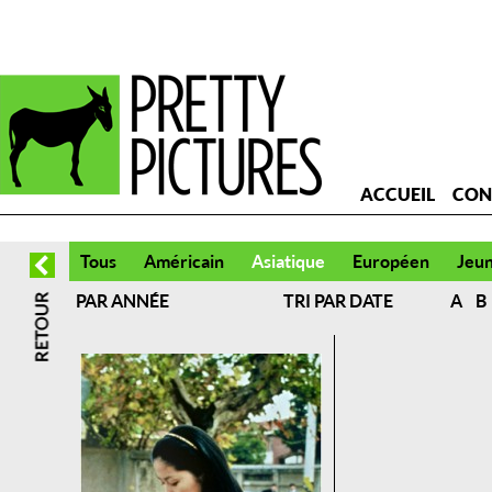
ACCUEIL
CON
Tous
Américain
Asiatique
Européen
Jeu
PAR ANNÉE
TRI PAR DATE
A
B