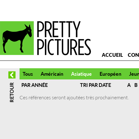
ACCUEIL
CON
Tous
Américain
Asiatique
Européen
Jeu
PAR ANNÉE
TRI PAR DATE
A
B
Ces références seront ajoutées très prochainement.