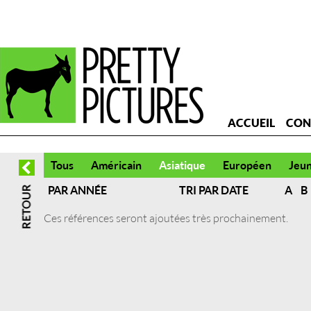
ACCUEIL
CON
Tous
Américain
Asiatique
Européen
Jeu
PAR ANNÉE
TRI PAR DATE
A
B
Ces références seront ajoutées très prochainement.