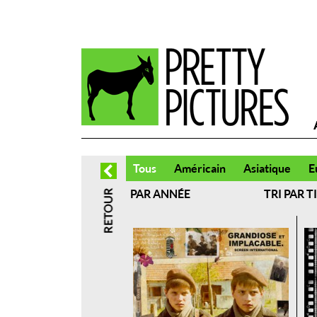
Tous
Américain
Asiatique
E
PAR ANNÉE
TRI PAR T