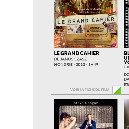
LE GRAND CAHIER
B
U
DE JÁNOS SZÁSZ
Y
HONGRIE - 2013 - 1H49
« B
DO
DA
ET
VOIR LA FICHE DU FILM