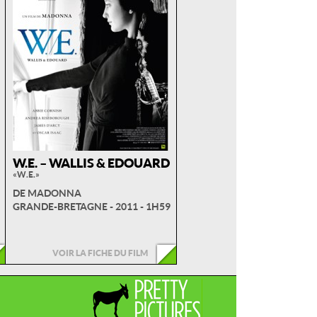
W.E. – WALLIS & EDOUARD
« W.E. »
DE MADONNA
GRANDE-BRETAGNE - 2011 - 1H59
VOIR LA FICHE DU FILM