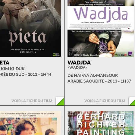
IETA
WADJDA
« WADJDA »
 KIM KI-DUK
RÉE DU SUD - 2012 - 1H44
DE HAIFAA AL-MANSOUR
ARABIE SAOUDITE - 2013 - 1H37
VOIR LA FICHE DU FILM
VOIR LA FICHE DU FILM