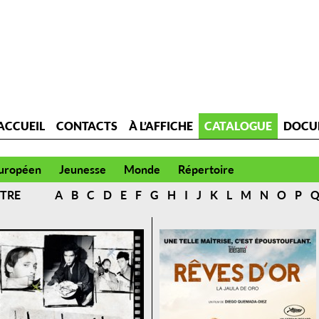
ACCUEIL
CONTACTS
À L’AFFICHE
CATALOGUE
DOCU
uropéen
Jeunesse
Monde
Répertoire
ITRE
A
B
C
D
E
F
G
H
I
J
K
L
M
N
O
P