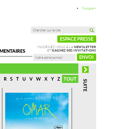
Google+
ESPACE PRESSE
INSCRIVEZ-VOUS À LA
NEWSLETTER
MENTAIRES
ET
GAGNEZ DES INVITATIONS
ENVOI
Q
R
S
T
U
V
W
X
Y
Z
TOUT