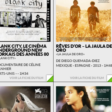
LANK CITY, LE CINÉMA
RÊVES D’OR – LA JAULA DE
NDERGROUND NEW
ORO
ORKAIS DES ANNÉES 80
« LA JAULA DE ORO »
LANK CITY »
DE DIEGO QUEMADA-DIEZ
CUMENTAIRE DE CÉLINE
MEXIQUE - ESPAGNE - 2013 - 1H4
NHIER
ATS-UNIS - - 1H34
VOIR LA FICHE DU FILM
VOIR LA FICHE DU FILM