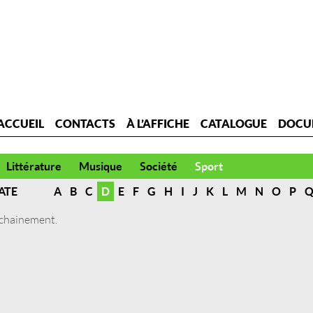
ACCUEIL
CONTACTS
À L’AFFICHE
CATALOGUE
DOCU
Littérature
Musique
Société
Sport
ATE
A
B
C
D
E
F
G
H
I
J
K
L
M
N
O
P
ochainement.