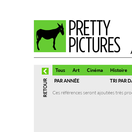
Tous
Art
Cinéma
Histoire
PAR ANNÉE
TRI PAR D
Ces références seront ajoutées très pr