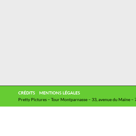
CRÉDITS
MENTIONS LÉGALES
Pretty Pictures – Tour Montparnasse – 33, avenue du Maine – 