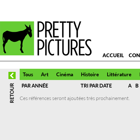
ACCUEIL
CON
Tous
Art
Cinéma
Histoire
Littérature
PAR ANNÉE
TRI PAR DATE
A
B
Ces références seront ajoutées très prochainement.