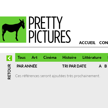
ACCUEIL
CON
Tous
Art
Cinéma
Histoire
Littérature
PAR ANNÉE
TRI PAR DATE
A
B
Ces références seront ajoutées très prochainement.