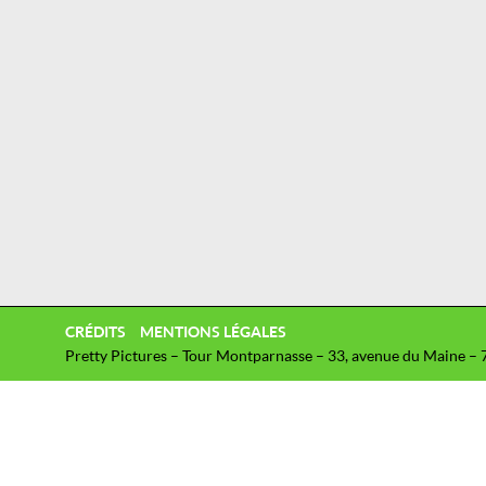
CRÉDITS
MENTIONS LÉGALES
Pretty Pictures – Tour Montparnasse – 33, avenue du Maine – 