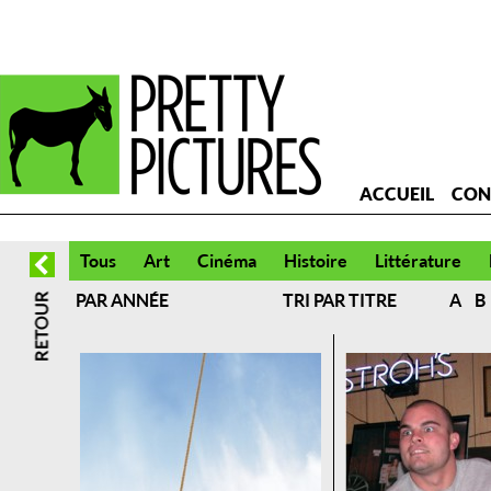
ACCUEIL
CON
Tous
Art
Cinéma
Histoire
Littérature
PAR ANNÉE
TRI PAR TITRE
A
B