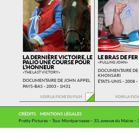
LA DERNIÈRE VICTOIRE, LE
LE BRAS DE FE
PALIO UNE COURSE POUR
« PULLING JOHN »
L’HONNEUR
DOCUMENTAIRE DE 
« THE LAST VICTORY »
KHONSARI
DOCUMENTAIRE DE JOHN APPEL
ÉTATS-UNIS - 2008 -
PAYS-BAS - 2003 - 1H31
VOIR LA FICHE DU FILM
VOIR LA FIC
CRÉDITS
MENTIONS LÉGALES
Pretty Pictures – Tour Montparnasse – 33, avenue du Maine – 