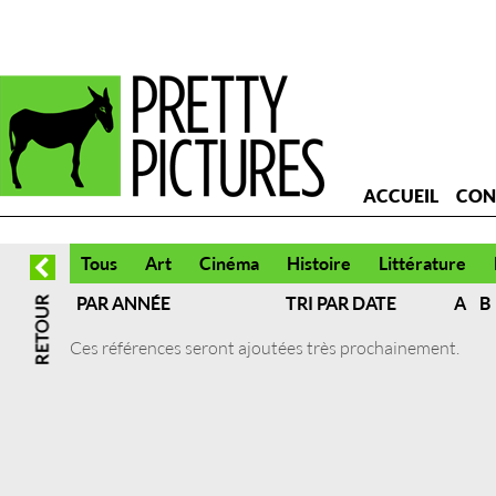
ACCUEIL
CON
Tous
Art
Cinéma
Histoire
Littérature
PAR ANNÉE
TRI PAR DATE
A
B
Ces références seront ajoutées très prochainement.