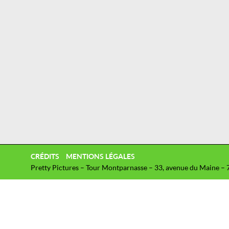
CRÉDITS
MENTIONS LÉGALES
Pretty Pictures – Tour Montparnasse – 33, avenue du Maine – 