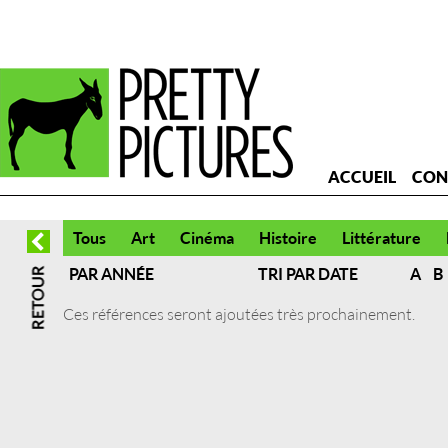
ACCUEIL
CON
Tous
Art
Cinéma
Histoire
Littérature
PAR ANNÉE
TRI PAR DATE
A
B
Ces références seront ajoutées très prochainement.